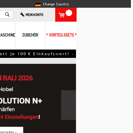
Change Country
Search
MEIN KONTO
ASCHINE
ZUBEHÖR
* VORTEILSSETS *
 € Einkaufswert! - Ausgenommen Aktionsart
›