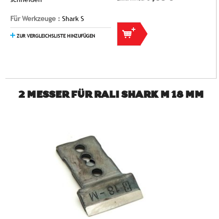
Für Werkzeuge :
Shark S
ZUR VERGLEICHSLISTE HINZUFÜGEN
2 MESSER FÜR RALI SHARK M 18 MM