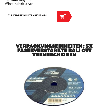
Winkelschnitttisch
ZUR VERGLEICHSLISTE HINZUFÜGEN
VERPACKUNGSEINHEITEN: 5X
FASERVERSTÄRKTE RALI CUT
TRENNSCHEIBEN