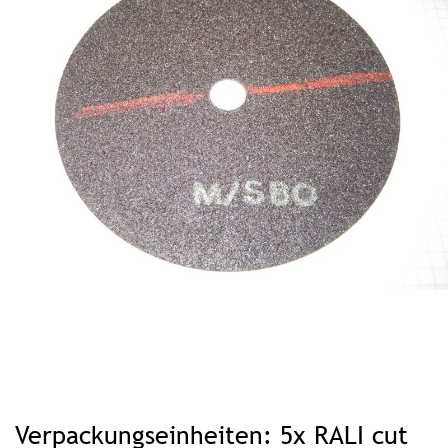
Zum
Anfang
Verpackungseinheiten: 5x RALI cut
der
Bildgalerie