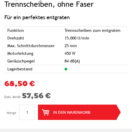
springen
Trennscheiben, ohne Faser
Für ein perfektes entgraten
Funktion
Trennscheiben zum entgraten
Drehzahl
15.000 U/min
Max. Schnittdurchmesser
25 mm
Motorleistung
450 W
Geräuschpegel
84 dB(A)
Lagerbestand
68,50 €
57,56 €
IN DEN WARENKORB
Menge