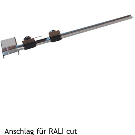
Zum
Anfang
Anschlag für RALI cut
der
Bildgalerie