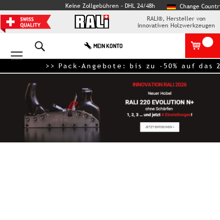
Keine Zollgebühren – DHL 24/48h
Change Countr
RALI®, Hersteller von
innovativen Holzwerkzeugen
Search
MEIN KONTO
>> Pack-Angebote: bis zu -50% auf das 2. 
Zum
Ende
der
Bildgalerie
springen