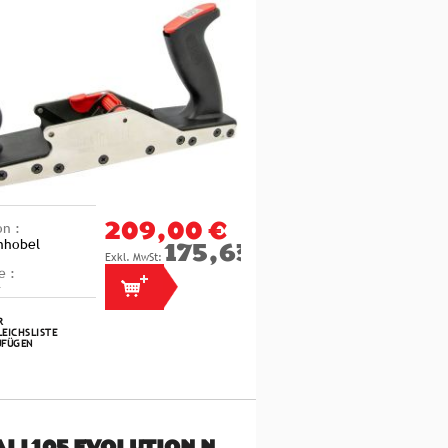
on :
209,00 €
nhobel
175,63 €
e :
R
EICHSLISTE
UFÜGEN