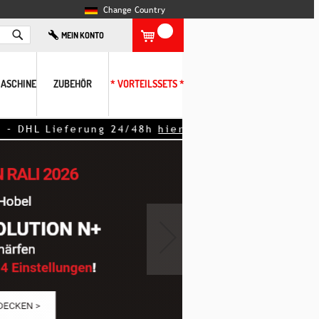
Change Country
Search
MEIN KONTO
ASCHINE
ZUBEHÖR
* VORTEILSSETS *
eferung 24/48h
hier klicken!
<<
›