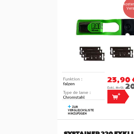
koste
Ver
Funktion :
23,90 
falzen
2
Type de lame :
Chromstahl
ZUR
VERGLEICHSLISTE
HINZUFÜGEN