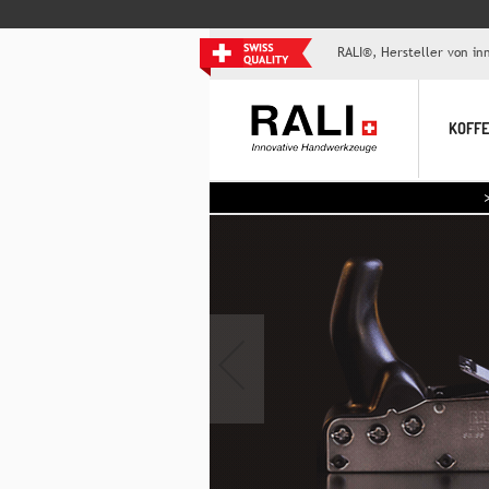
RALI®, Hersteller von i
KOFFE
>> Pack-An
‹