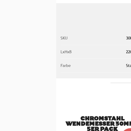
SKU
30
LxHxB
22
Farbe
St
CHROMSTAHL
WENDEMESSER 30M
5ER PACK