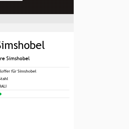
Simshobel
hre Simshobel
Koffer für Simshobel
Stahl
RALI