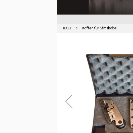
RALI
Koffer für Simshobel
Zum
Ende
der
Bildgalerie
springen