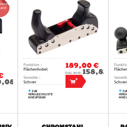
nloser
sand
Funktion :
Funkti
189,00 €
Flächenhobel
Fläche
158,82 €
€
Semelle :
Semell
0,08 €
Schwer
Schwer
ZUR
ZU
VERGLEICHSLISTE
VERGL
HINZUFÜGEN
HINZ