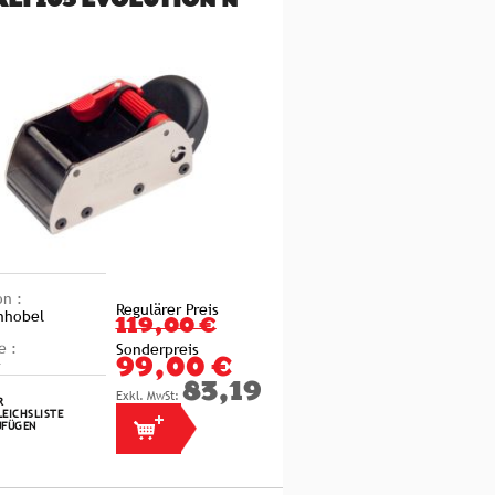
LI 105 EVOLUTION N
on :
Regulärer Preis
nhobel
119,00 €
e :
Sonderpreis
99,00 €
83,19 €
R
EICHSLISTE
UFÜGEN