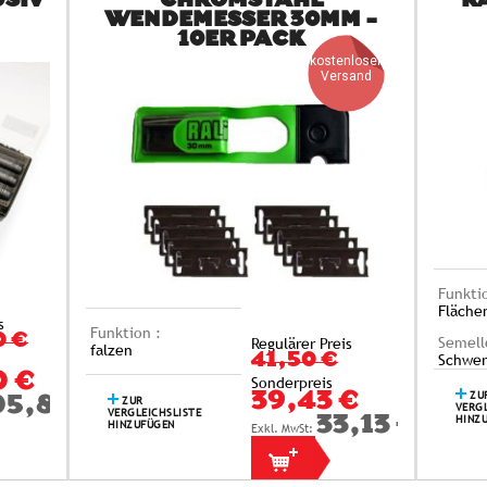
USIV
CHROMSTAHL
RA
WENDEMESSER 30MM -
10ER PACK
kostenloser
Versand
Funkti
Fläche
s
Funktion :
0 €
Semell
Regulärer Preis
falzen
Schwer
41,50 €
0 €
Sonderpreis
ZU
39,43 €
ZUR
05,88 €
VERGL
VERGLEICHSLISTE
HINZ
33,13 €
HINZUFÜGEN