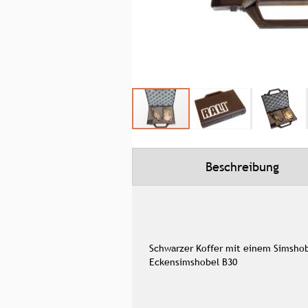
Zum
Anfang
der
Bildgalerie
Beschreibung
springen
Schwarzer Koffer mit einem Simsho
Eckensimshobel B30