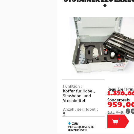
SYSTAINER 220 EXKL
+
Funktion :
Regulärer Prei
Koffer für Hobel,
1.370,0
Simshobel und
Sonderpreis
Stechbeitel
959,0
Anzahl der Hobel :
8
5
ZUR
VERGLEICHSLISTE
HINZUFÜGEN