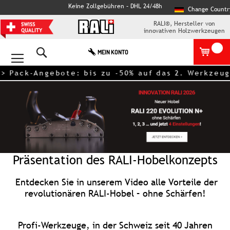
Keine Zollgebühren – DHL 24/48h
Change Countr
RALI®, Hersteller von
innovativen Holzwerkzeugen
Search
MEIN KONTO
ack-Angebote: bis zu -50% auf das 2. Werkzeug – 
Präsentation des RALI-Hobelkonzepts
Entdecken Sie in unserem Video alle Vorteile der
revolutionären RALI-Hobel –
ohne Schärfen!
Profi-Werkzeuge, in der Schweiz seit 40 Jahren