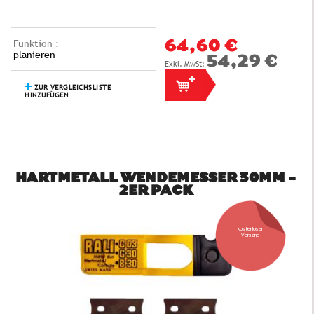
Funktion :
64,60 €
planieren
54,29 €
ZUR VERGLEICHSLISTE
HINZUFÜGEN
HARTMETALL WENDEMESSER 30MM -
2ER PACK
kostenloser
Versand