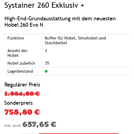
Systainer 260 Exklusiv +
der
Bildgalerie
springen
High-End-Grundausstattung mit dem neuesten
Hobel 260 Evo N
Funktion
Koffer für Hobel, Simshobel und
Stechbeitel
Anzahl der
3
Hobel
Hobel zubehör
35
Lagerbestand
Regulärer Preis
1.084,00 €
Sonderpreis
758,80 €
637,65 €