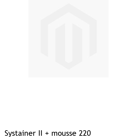
Zum
Anfang
Systainer II + mousse 220
der
Bildgalerie