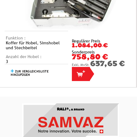
Funktion :
Regulärer Preis
Koffer für Hobel, Simshobel
1.084,00 €
und Stechbeitel
Sonderpreis
Anzahl der Hobel :
758,80 €
3
637,65 €
ZUR VERGLEICHSLISTE
HINZUFÜGEN
RALI®,
A BRAND