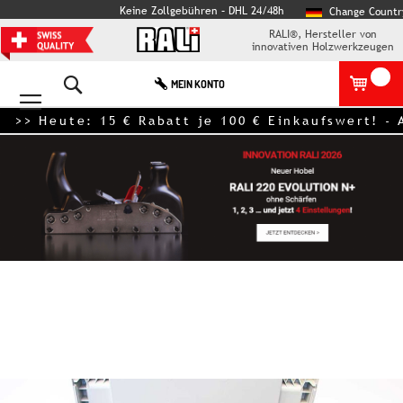
Keine Zollgebühren – DHL 24/48h
Change Countr
RALI®, Hersteller von
innovativen Holzwerkzeugen
Search
MEIN KONTO
> Heute: 15 € Rabatt je 100 € Einkaufswer
Zum
Ende
der
Bildgalerie
springen