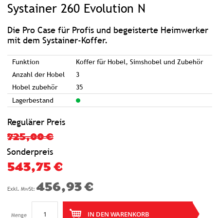
Systainer 260 Evolution N
der
Bildgalerie
springen
Die Pro Case für Profis und begeisterte Heimwerker
mit dem Systainer-Koffer.
Funktion
Koffer für Hobel, Simshobel und Zubehör
Anzahl der Hobel
3
Hobel zubehör
35
Lagerbestand
Regulärer Preis
725,00 €
Sonderpreis
543,75 €
456,93 €
IN DEN WARENKORB
Menge