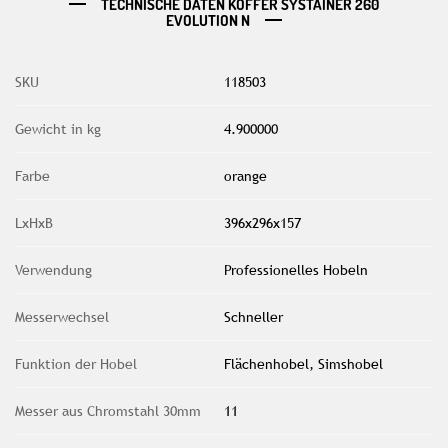
TECHNISCHE DATEN KOFFER SYSTAINER 260
EVOLUTION N
SKU
118503
Gewicht in kg
4.900000
Farbe
orange
LxHxB
396x296x157
Verwendung
Professionelles Hobeln
Messerwechsel
Schneller
Funktion der Hobel
Flächenhobel, Simshobel
Messer aus Chromstahl 30mm
11